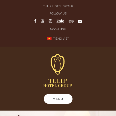
Skip
TULIP HOTEL GROUP
to
FOLLOW US
content
NGÔN NGỮ
TIẾNG VIỆT
MENU