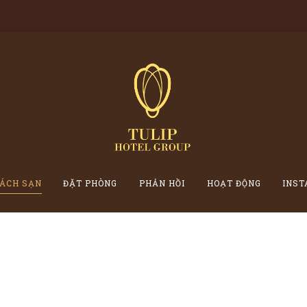
ÁCH SẠN
ĐẶT PHÒNG
PHẢN HỒI
HOẠT ĐỘNG
INS