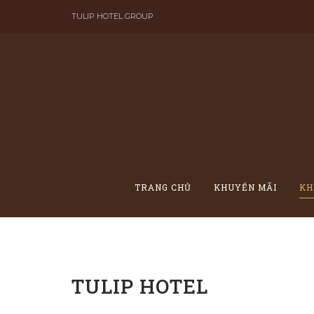
Skip
TULIP HOTEL GROUP
to
content
TRANG CHỦ
KHUYẾN MÃI
KH
TULIP HOTEL