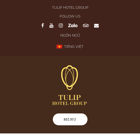
Skip
TULIP HOTEL GROUP
to
FOLLOW US
content
NGÔN NGỮ
TIẾNG VIỆT
MENU